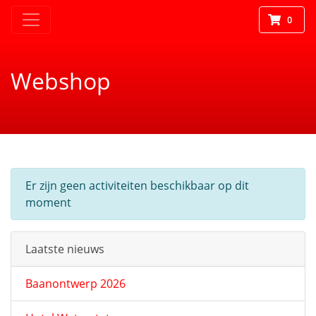
0
Webshop
Er zijn geen activiteiten beschikbaar op dit
moment
Laatste nieuws
Baanontwerp 2026